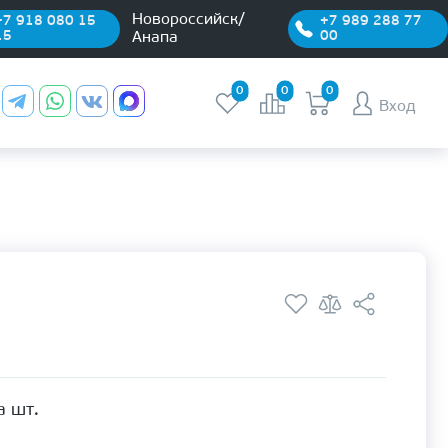
Новороссийск/
+7 918 080 15
+7 989 288 77
15
00
Анапа
0
0
0
Вход
а шт.