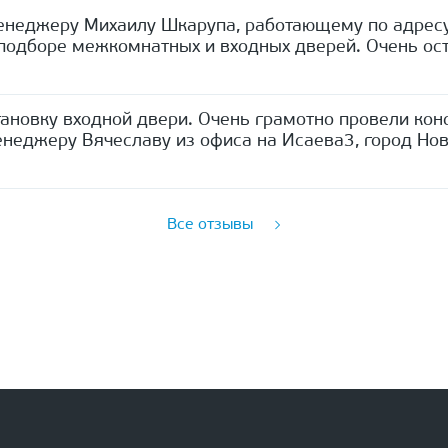
енеджеру Михаилу Шкарупа, работающему по адресу
одборе межкомнатных и входных дверей. Очень ост
ановку входной двери. Очень грамотно провели кон
неджеру Вячеславу из офиса на Исаева3, город Нов
Все отзывы