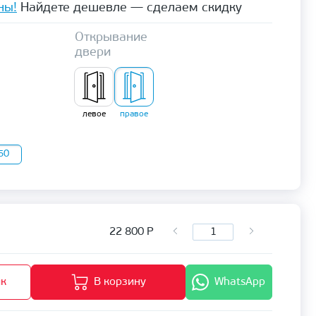
ны!
Найдете дешевле — сделаем скидку
Открывание
двери
левое
правое
50
22 800
Р
ик
В корзину
WhatsApp