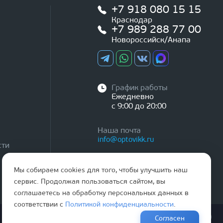
+7 918 080 15 15
Краснодар
+7 989 288 77 00
Новороссийск/Анапа
График работы
Ежедневно
с 9:00 до 20:00
Наша почта
info@optovikk.ru
сти
Мы собираем cookies для того, чтобы улучшить наш
сервис. Продолжая пользоваться сайтом, вы
соглашаетесь на обработку персональных данных в
соответствии с
Политикой конфиденциальности
.
Правила эксплутации входных и межкомнатных дверей
Согласен