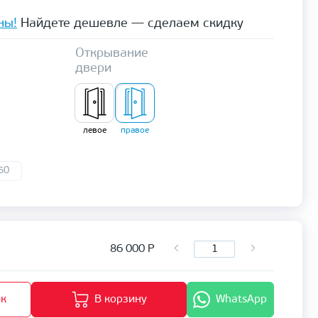
ны!
Найдете дешевле — сделаем скидку
Открывание
двери
левое
правое
50
86 000
Р
ик
В корзину
WhatsApp