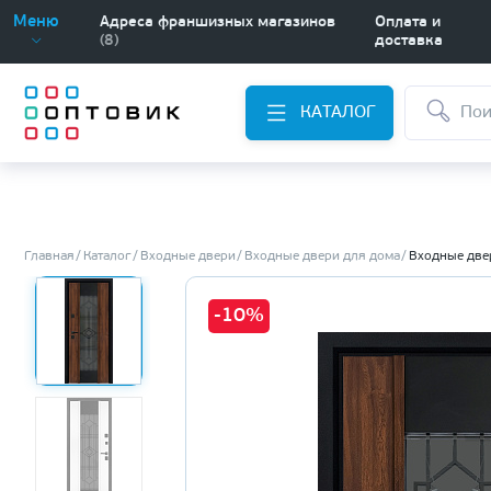
Меню
Адреса франшизных магазинов
Оплата и
(8)
доставка
КАТАЛОГ
Главная
Каталог
Входные двери
Входные двери для дома
Входные две
-10%