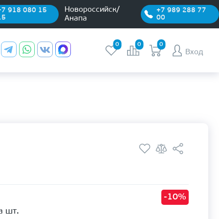
Новороссийск/
+7 918 080 15
+7 989 288 77
15
00
Анапа
0
0
0
Вход
-10%
а шт.