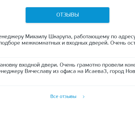
ОТЗЫВЫ
енеджеру Михаилу Шкарупа, работающему по адресу
одборе межкомнатных и входных дверей. Очень ост
ановку входной двери. Очень грамотно провели кон
неджеру Вячеславу из офиса на Исаева3, город Нов
Все отзывы