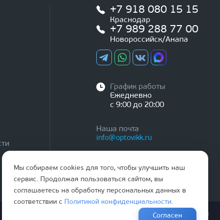
+7 918 080 15 15
Краснодар
+7 989 288 77 00
Новороссийск/Анапа
График работы
Ежедневно
с 9:00 до 20:00
Наша почта
info@optovikk.ru
сти
Мы собираем cookies для того, чтобы улучшить наш
сервис. Продолжая пользоваться сайтом, вы
соглашаетесь на обработку персональных данных в
соответствии с
Политикой конфиденциальности
.
Правила эксплутации входных и межкомнатных дверей
Согласен