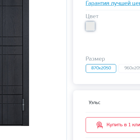
Гарантия лучшей це
Цвет
Размер
870x2050
960x20
Уэльс
Купить в 1 кл