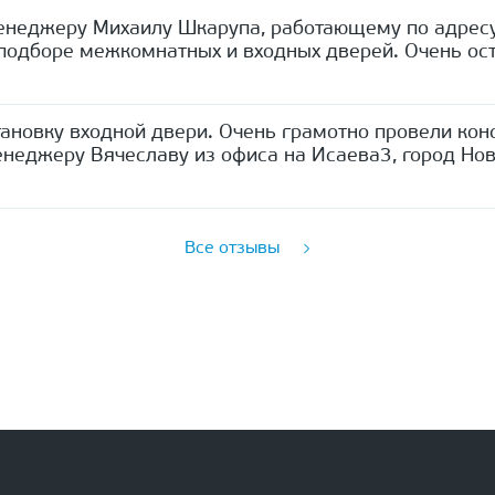
енеджеру Михаилу Шкарупа, работающему по адресу
одборе межкомнатных и входных дверей. Очень ост
ановку входной двери. Очень грамотно провели кон
неджеру Вячеславу из офиса на Исаева3, город Нов
Все отзывы