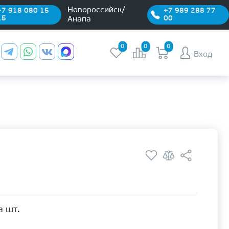
Новороссийск/
+7 918 080 15
+7 989 288 77
15
00
Анапа
0
0
0
Вход
а шт.