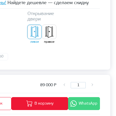
ны!
Найдете дешевле — сделаем скидку
Открывание
двери
левое
правое
50
89 000
Р
ик
В корзину
WhatsApp