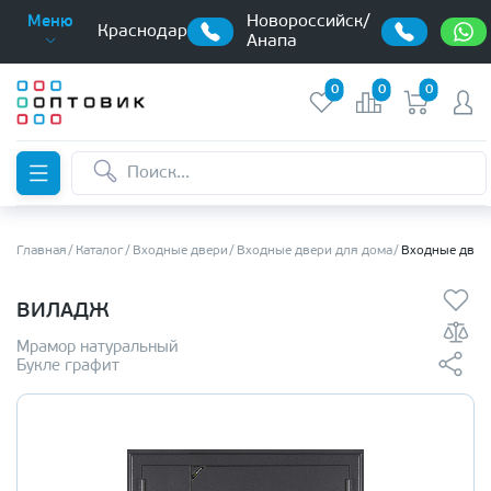
Новороссийск/
Меню
Краснодар
Анапа
0
0
0
Главная
Каталог
Входные двери
Входные двери для дома
Входные двер
ВИЛАДЖ
Мрамор натуральный
Букле графит