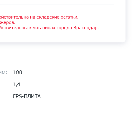
йствительна на складские остатки.
джеров.
йствительны в магазинах города Краснодар.
мм:
108
:
1,4
EPS-ПЛИТА