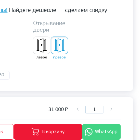
ны!
Найдете дешевле — сделаем скидку
Открывание
двери
левое
правое
50
31 000
Р
ик
В корзину
WhatsApp