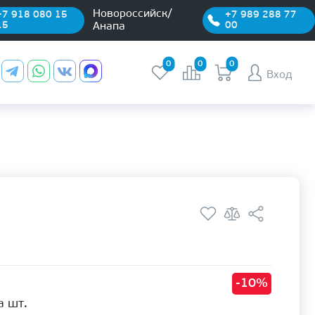
Новороссийск/
+7 918 080 15
+7 989 288 77
15
00
Анапа
0
0
0
Вход
-10%
а шт.