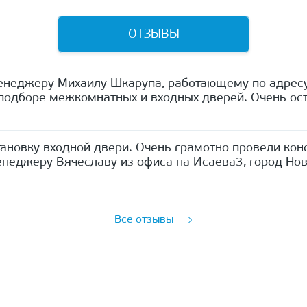
ОТЗЫВЫ
енеджеру Михаилу Шкарупа, работающему по адресу
одборе межкомнатных и входных дверей. Очень ост
ановку входной двери. Очень грамотно провели кон
неджеру Вячеславу из офиса на Исаева3, город Нов
Все отзывы