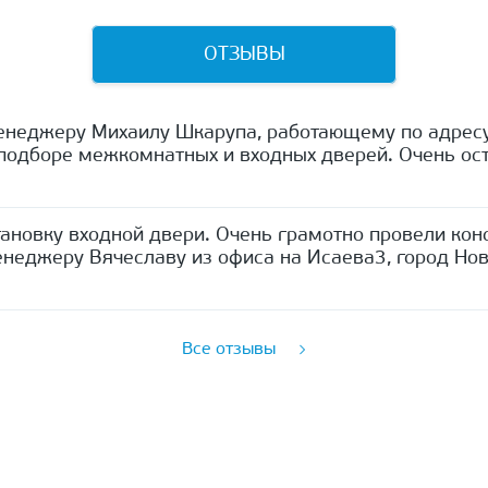
ОТЗЫВЫ
енеджеру Михаилу Шкарупа, работающему по адресу
одборе межкомнатных и входных дверей. Очень ост
ановку входной двери. Очень грамотно провели кон
неджеру Вячеславу из офиса на Исаева3, город Нов
Все отзывы