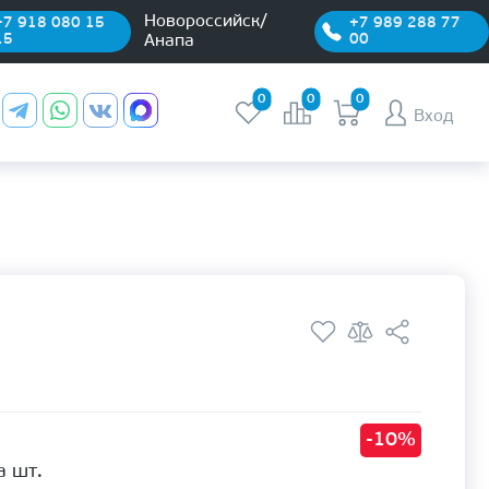
Новороссийск/
+7 918 080 15
+7 989 288 77
15
00
Анапа
0
0
0
Вход
-10%
а шт.