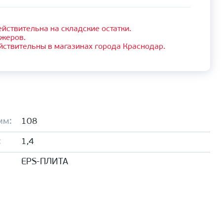
йствительна на складские остатки.
джеров.
йствительны в магазинах города Краснодар.
мм:
108
:
1,4
EPS-ПЛИТА