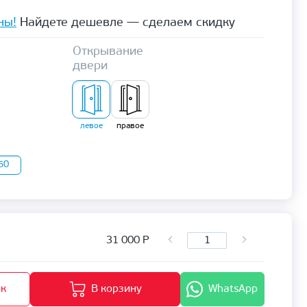
ны!
Найдете дешевле — сделаем скидку
Открывание
двери
левое
правое
50
31 000
Р
ик
В корзину
WhatsApp