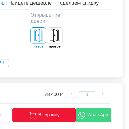
ны!
Найдете дешевле — сделаем скидку
Открывание
двери
левое
правое
50
28 400
Р
ик
В корзину
WhatsApp