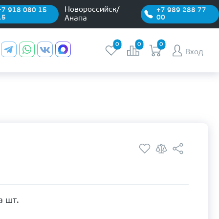
Новороссийск/
+7 918 080 15
+7 989 288 77
15
00
Анапа
0
0
0
Вход
а шт.