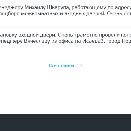
енеджеру Михаилу Шкарупа, работающему по адресу
одборе межкомнатных и входных дверей. Очень ост
ановку входной двери. Очень грамотно провели кон
неджеру Вячеславу из офиса на Исаева3, город Нов
Все отзывы