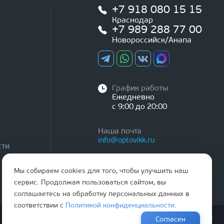
+7 918 080 15 15
Краснодар
+7 989 288 77 00
Новороссийск/Анапа
График работы
Ежедневно
с 9:00 до 20:00
Наша почта
info@optovikk.ru
сти
Мы собираем cookies для того, чтобы улучшить наш
сервис. Продолжая пользоваться сайтом, вы
соглашаетесь на обработку персональных данных в
соответствии с
Политикой конфиденциальности
.
Правила эксплутации входных и межкомнатных дверей
Согласен