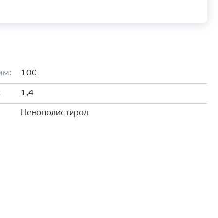
мм:
100
:
1,4
Пенополистирол