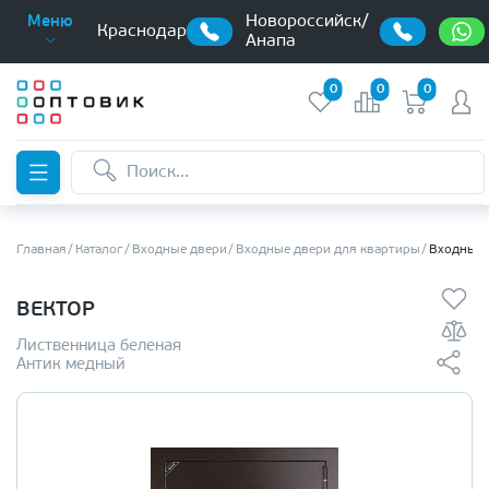
Новороссийск/
Меню
Краснодар
Анапа
0
0
0
Главная
Каталог
Входные двери
Входные двери для квартиры
Входные 
ВЕКТОР
Лиственница беленая
Антик медный