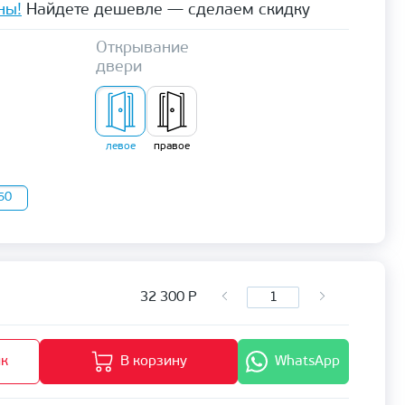
ны!
Найдете дешевле — сделаем скидку
Открывание
двери
левое
правое
50
32 300
Р
ик
В корзину
WhatsApp