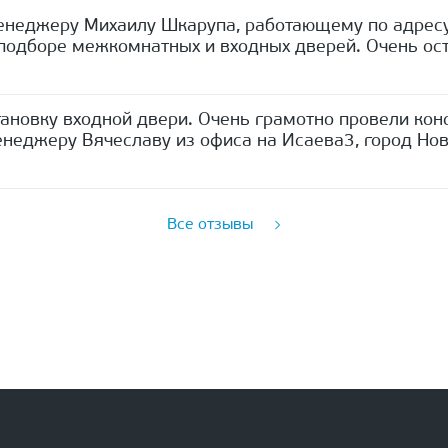
енеджеру Михаилу Шкарупа, работающему по адресу
одборе межкомнатных и входных дверей. Очень ост
ановку входной двери. Очень грамотно провели кон
неджеру Вячеславу из офиса на Исаева3, город Нов
Все отзывы