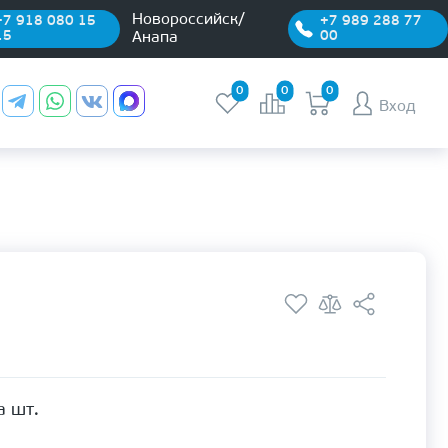
Новороссийск/
+7 918 080 15
+7 989 288 77
15
00
Анапа
0
0
0
Вход
а шт.