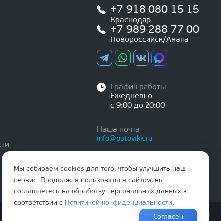
+7 918 080 15 15
Краснодар
+7 989 288 77 00
Новороссийск/Анапа
График работы
Ежедневно
с 9:00 до 20:00
Наша почта
info@optovikk.ru
сти
Мы собираем cookies для того, чтобы улучшить наш
сервис. Продолжая пользоваться сайтом, вы
соглашаетесь на обработку персональных данных в
соответствии с
Политикой конфиденциальности
.
Правила эксплутации входных и межкомнатных дверей
Согласен