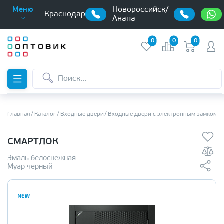
Новороссийск/
Меню
Краснодар
Анапа
0
0
0
Главная
Каталог
Входные двери
Входные двери с электронным замком
СМАРТЛОК
Эмаль белоснежная
Муар черный