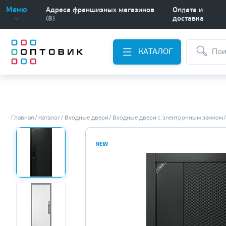
Меню
Адреса франшизных магазинов
Оплата и
(8)
доставка
КАТАЛОГ
Главная
Каталог
Входные двери
Входные двери с электронным замком