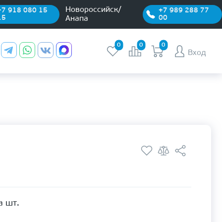
Новороссийск/
+7 918 080 15
+7 989 288 77
15
00
Анапа
0
0
0
Вход
а шт.