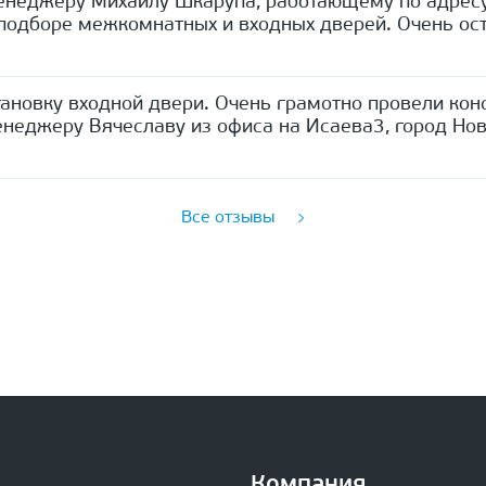
енеджеру Михаилу Шкарупа, работающему по адресу
одборе межкомнатных и входных дверей. Очень ост
ановку входной двери. Очень грамотно провели кон
неджеру Вячеславу из офиса на Исаева3, город Нов
Все отзывы
Компания