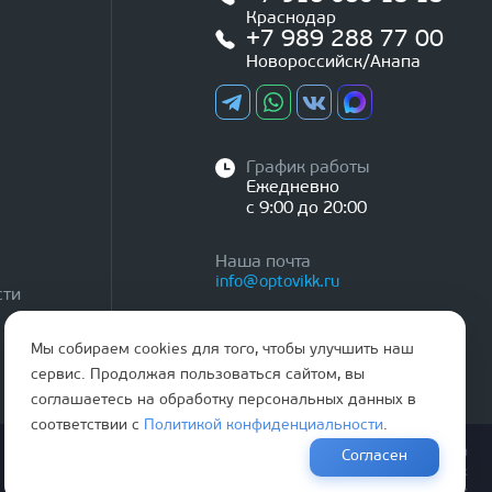
Краснодар
+7 989 288 77 00
Новороссийск/Анапа
График работы
Ежедневно
с 9:00 до 20:00
Наша почта
info@optovikk.ru
сти
Мы собираем cookies для того, чтобы улучшить наш
сервис. Продолжая пользоваться сайтом, вы
соглашаетесь на обработку персональных данных в
соответствии с
Политикой конфиденциальности
.
Правила эксплутации входных и межкомнатных дверей
Согласен
Политика обработки персональных данных