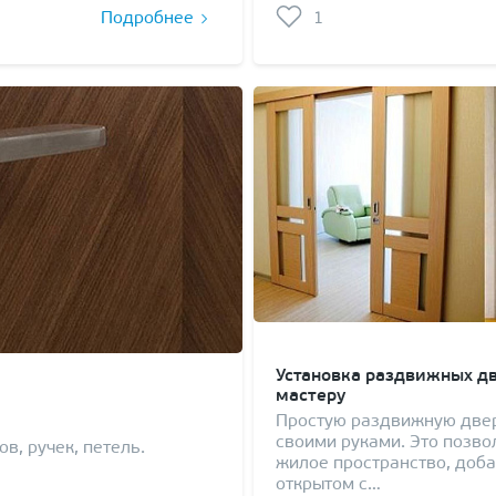
Подробнее
1
Установка раздвижных д
мастеру
Простую раздвижную двер
своими руками. Это позв
в, ручек, петель.
жилое пространство, доб
открытом с…