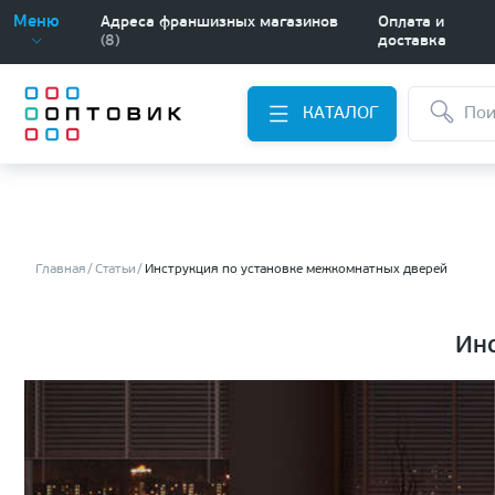
Меню
Адреса франшизных магазинов
Оплата и
(8)
доставка
КАТАЛОГ
Главная
Статьи
Инструкция по установке межкомнатных дверей
Ин