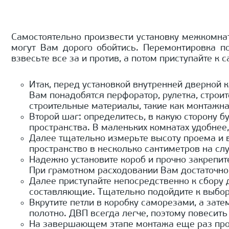
Самостоятельно произвести установку межкомн
могут Вам дорого обойтись. Перемонтировка п
взвесьте все за и против, а потом приступайте к 
Итак, перед установкой внутренней дверной 
Вам понадобятся перфоратор, рулетка, строит
строительные материалы, такие как монтажная
Второй шаг: определитесь, в какую сторону
пространства. В маленьких комнатах удобнее
Далее тщательно измерьте высоту проема и в
пространство в несколько сантиметров на сл
Надежно установите короб и прочно закрепит
При грамотном расходовании Вам достаточно 
Далее приступайте непосредственно к сбору 
составляющие. Тщательно подойдите к выбору
Вкрутите петли в коробку саморезами, а зате
полотно. ДВП всегда легче, поэтому повесит
На завершающем этапе монтажа еще раз прове