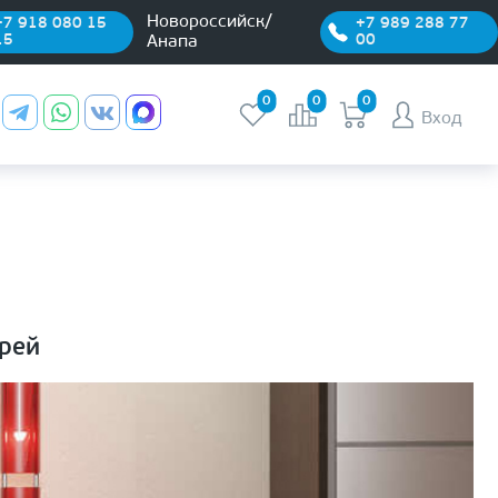
Новороссийск/
+7 918 080 15
+7 989 288 77
15
00
Анапа
0
0
0
Вход
рей