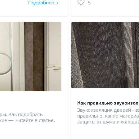
Подробнее
5
Как правильно звукоизол
Звукоизоляция дверей - в
ры. Как подобрать
правильно, какие матери
ие — читайте в статье.
защиты от шума и холода