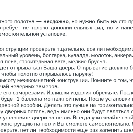
атного полотна —
несложно
, но нужно быть на сто 
отребует не только дополнительных сил, но и нан
самостоятельной установке.
конструкции проверьте тщательно, все ли необходи
ельный уровень, болгарка, кувалда, молоток, анкера
 пена, строительная вата, мелкие брусья.
 будет открываться Ваша дверь. Открывание должно
, чтобы полотно открывалось наружу!
ысоту межкомнатной конструкции. Помните о том, ч
учай неверных замеров.
е его саморезами. Излишки изделия обрежьте. Посл
будет 1 баллона монтажной пены. После установки 
дверной коробки. Делать это лучше на горизонтальн
 дверных петель, ведь именно они будут являться 
м установите двери на петли. Всегда учитывайте сво
ь конструкцию на петли Вы сможете самостоятельно,
рьте, нет ли необходимости еще раз запенить щели