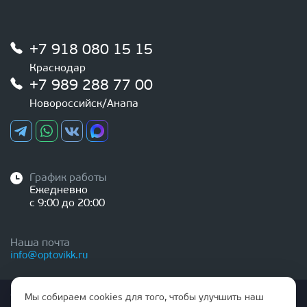
+7 918 080 15 15
Краснодар
+7 989 288 77 00
Новороссийск/Анапа
График работы
Ежедневно
с 9:00 до 20:00
Наша почта
info@optovikk.ru
Стоимость товаров и услуг, указанная на сайте,
Мы собираем cookies для того, чтобы улучшить наш
НЕ ЯВЛЯЕТСЯ ПУБЛИЧНОЙ ОФЕРТОЙ