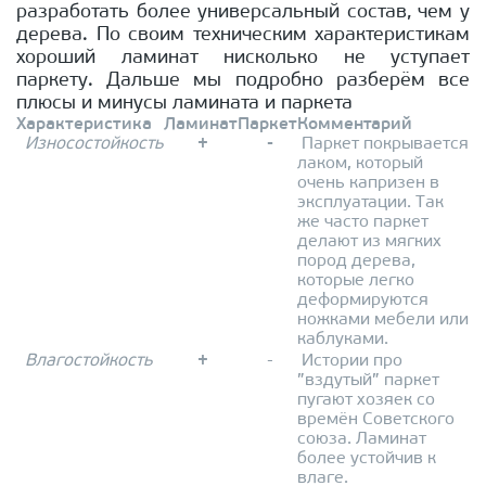
разработать более универсальный состав, чем у
дерева. По своим техническим характеристикам
хороший ламинат нисколько не уступает
паркету. Дальше мы подробно разберём все
плюсы и минусы ламината и паркета
Характеристика
Ламинат
Паркет
Комментарий
Износостойкость
+
-
Паркет покрывается
лаком, который
очень капризен в
эксплуатации. Так
же часто паркет
делают из мягких
пород дерева,
которые легко
деформируются
ножками мебели или
каблуками.
Влагостойкость
+
-
Истории про
”вздутый” паркет
пугают хозяек со
времён Советского
союза. Ламинат
более устойчив к
влаге.