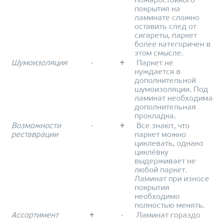
пожаростойкого
покрытия на
ламинате сложно
оставить след от
сигареты, паркет
более категоричен в
этом смысле.
Шумоизоляция
-
+
Паркет не
нуждается в
дополнительной
шумоизоляции. Под
ламинат необходима
дополнительная
прокладка.
Возможности
-
+
Все знают, что
реставрации
паркет можно
циклевать, однако
циклёвку
выдерживает не
любой паркет.
Ламинат при износе
покрытия
необходимо
полностью менять.
Ассортимент
+
-
Ламинат гораздо