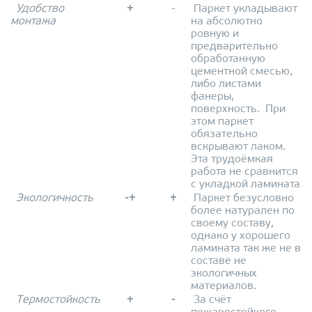
Удобство
+
-
Паркет укладывают
монтажа
на абсолютно
ровную и
предварительно
обработанную
цементной смесью,
либо листами
фанеры,
поверхность. При
этом паркет
обязательно
вскрывают лаком.
Эта трудоёмкая
работа не сравнится
с укладкой ламината
Экологичность
-+
+
Паркет безусловно
более натурален по
своему составу,
однако у хорошего
ламината так же не в
составе не
экологичных
материалов.
Термостойкость
+
-
За счёт