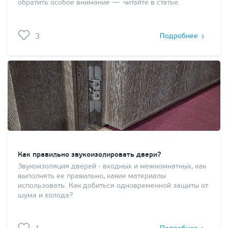
обратить особое внимание — читайте в статье.
3
Подробнее
Как правильно звукоизолировать двери?
Звукоизоляция дверей - входных и межкомнатных, как
выполнять ее правильно, какие материалы
использовать. Как добиться одновременной защиты от
шума и холода?