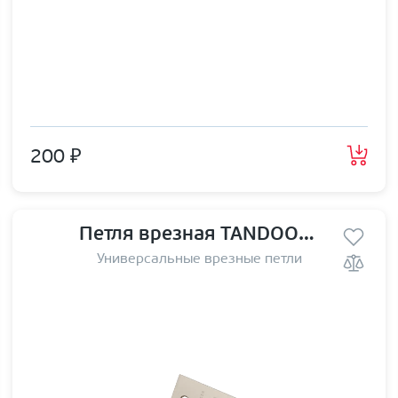
200 ₽
Петля врезная TANDOOR TD100-4S steel (100*75*2,5) MSN
Универсальные врезные петли