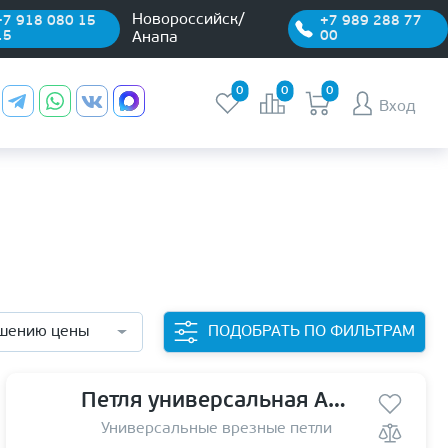
Новороссийск/
+7 918 080 15
+7 989 288 77
15
00
Анапа
0
0
0
Вход
ПОДОБРАТЬ ПО ФИЛЬТРАМ
шению цены
Петля универсальная Avers 125*75*2,5-В4 NIS
Универсальные врезные петли