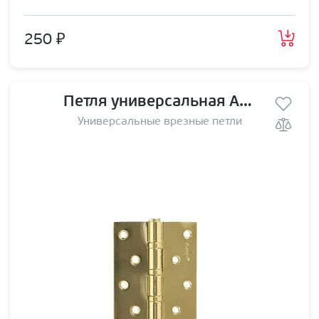
250 ₽
Петля универсальная Avers 125*75*2,5-В4 G
Универсальные врезные петли