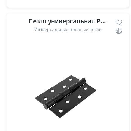
Петля универсальная Pallini PH 100*70*2,5 4BB MatBlack матовая черная гальваника
Универсальные врезные петли