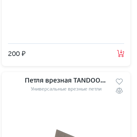
200 ₽
Петля врезная TANDOOR TD100-4S steel (100*75*2,5) GRF
Универсальные врезные петли