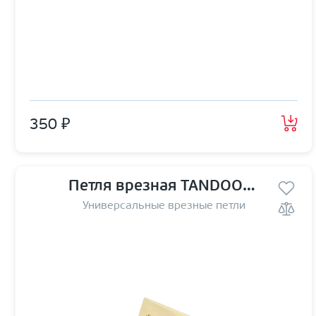
350 ₽
Петля врезная TANDOOR TD100-4S steel (100*75*2,5) PB
Универсальные врезные петли