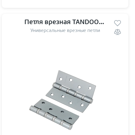
Петля врезная TANDOOR TD100-4S steel (100*75*2,5) SSC
Универсальные врезные петли