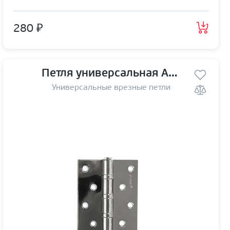
280 ₽
Петля универсальная Avers 125*75*2,5-В4 CR
Универсальные врезные петли