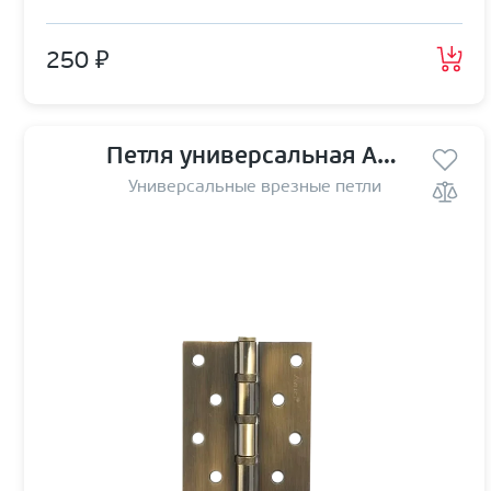
250 ₽
Петля универсальная Avers 125*75*2,5-В4 AB
Универсальные врезные петли