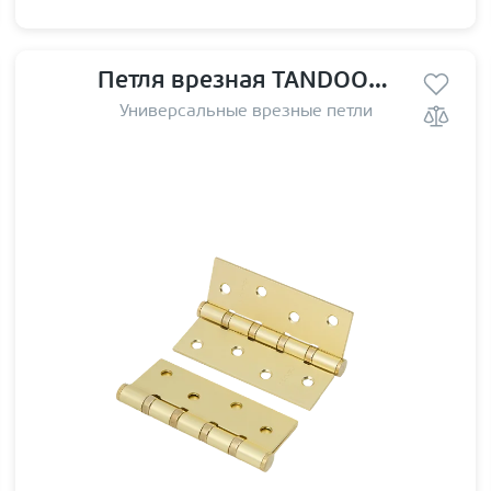
Петля врезная TANDOOR TD100-4S steel (100*75*2,5) SSG
Универсальные врезные петли