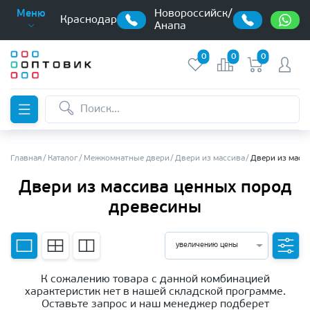
Новороссийск/
Меню
Краснодар
Анапа
0
0
0
Главная
Каталог
Межкомнатные двери
Двери из массива
Двери из масс
Двери из массива ценных пород
древесины
увеличению цены
К сожалению товара с данной комбинацией
характеристик нет в нашей складской программе.
Оставьте запрос и наш менеджер подберет