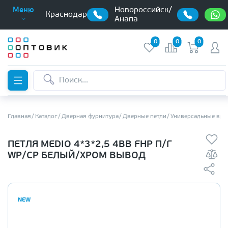
Новороссийск/
Меню
Краснодар
Анапа
0
0
0
Главная
Каталог
Дверная фурнитура
Дверные петли
Универсальные вре
ПЕТЛЯ MEDIO 4*3*2,5 4BB FHP П/Г
WP/CP БЕЛЫЙ/ХРОМ ВЫВОД