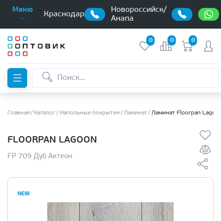
Новороссийск/
Меню
Краснодар
Анапа
0
0
0
Главная
Каталог
Напольные покрытия
Ламинат
Ламинат Floorpan Lagoo
FLOORPAN LAGOON
FP 709 Дуб Актеон