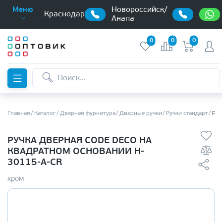
Новороссийск/
Меню
Краснодар
Анапа
0
0
0
Главная
Каталог
Дверная фурнитура
Дверные ручки
Ручки стандарт
Руч
РУЧКА ДВЕРНАЯ CODE DECO НА
КВАДРАТНОМ ОСНОВАНИИ H-
30115-A-CR
хром