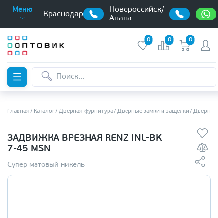
Новороссийск/
Меню
Краснодар
Анапа
0
0
0
Главная
Каталог
Дверная фурнитура
Дверные замки и защелки
Дверные
ЗАДВИЖКА ВРЕЗНАЯ RENZ INL-BK
7-45 MSN
Супер матовый никель