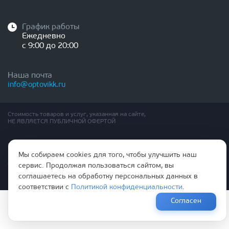
График работы
Ежедневно
с 9:00 до 20:00
Наша почта
info@optovikk.ru
Стоимость товаров и услуг, указанная на сайте,
НЕ ЯВЛЯЕТСЯ ПУБЛИЧНОЙ ОФЕРТОЙ
Правила эксплутации входных и межкомнатных дверей
Мы собираем cookies для того, чтобы улучшить наш
Политика обработки персональных данных
Согласие на обработку персональных данных
сервис. Продолжая пользоваться сайтом, вы
соглашаетесь на обработку персональных данных в
соответствии с
Политикой конфиденциальности
.
Согласен