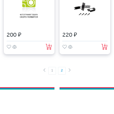
200 ₽
220 ₽
1
2