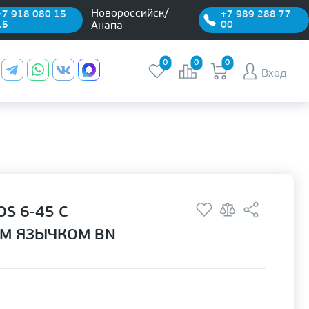
Новороссийск/
+7 918 080 15
+7 989 288 77
15
00
Анапа
0
0
0
Вход
S 6-45 С
М ЯЗЫЧКОМ BN