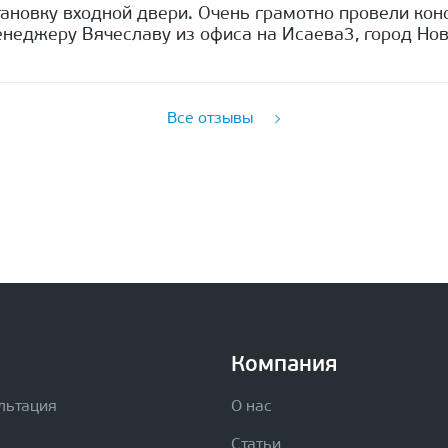
ановку входной двери. Очень грамотно провели кон
неджеру Вячеславу из офиса на Исаева3, город Нов
Все отзывы
Компания
льтация
О нас
Статьи