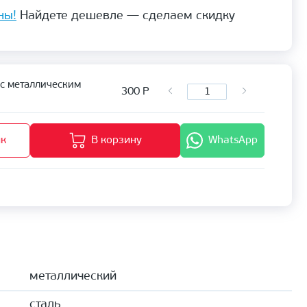
ны!
Найдете дешевле — сделаем скидку
с металлическим
300
Р
ик
В корзину
WhatsApp
металлический
сталь