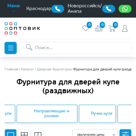
Новороссийск/
Меню
Краснодар
Анапа
0
0
0
Главная
Каталог
Дверная фурнитура
Фурнитура для дверей купе (раздви
Фурнитура для дверей купе
(раздвижных)
Направляющие и
и купе
Ручки купе
ролики
увеличению цены