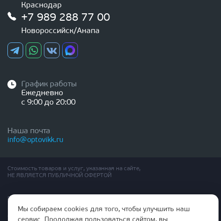
Краснодар
+7 989 288 77 00
Новороссийск/Анапа
График работы
Ежедневно
с 9:00 до 20:00
Наша почта
info@optovikk.ru
Стоимость товаров и услуг, указанная на сайте,
НЕ ЯВЛЯЕТСЯ ПУБЛИЧНОЙ ОФЕРТОЙ
Правила эксплутации входных и межкомнатных дверей
Политика обработки персональных данных
Мы собираем cookies для того, чтобы улучшить наш
Согласие на обработку персональных данных
сервис. Продолжая пользоваться сайтом, вы