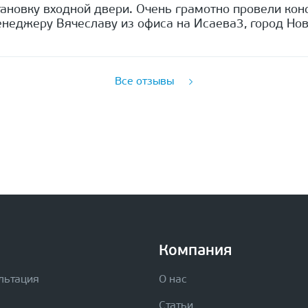
ановку входной двери. Очень грамотно провели кон
неджеру Вячеславу из офиса на Исаева3, город Нов
Все отзывы
Компания
льтация
О нас
Статьи