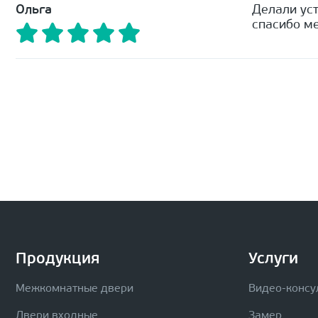
Ольга
Делали уст
спасибо ме
Продукция
Услуги
Межкомнатные двери
Видео-консу
Двери входные
Замер