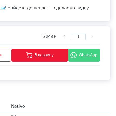
ны!
Найдете дешевле — сделаем скидку
5 248
Р
ик
В корзину
WhatsApp
Nativo