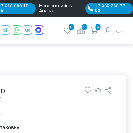
Новороссийск/
+7 918 080 15
+7 989 288 77
15
00
Анапа
0
0
0
Вход
VO
4
м²
упаковку