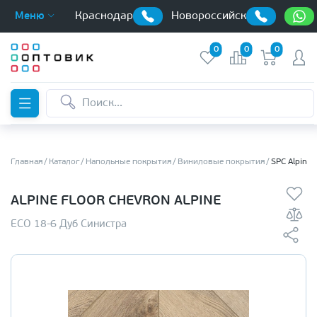
Краснодар
Новороссийск
Меню
0
0
0
Главная
Каталог
Напольные покрытия
Виниловые покрытия
SPC Alpine 
ALPINE FLOOR СHEVRON ALPINE
ЕСО 18-6 Дуб Синистра