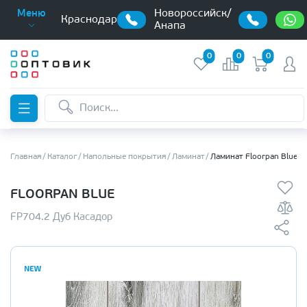
Новороссийск/
Меню
Краснодар
Анапа
0
0
0
Главная
Каталог
Напольные покрытия
Ламинат
Ламинат Floorpan Blue
FLOORPAN BLUE
FP704.2 Дуб Касадор