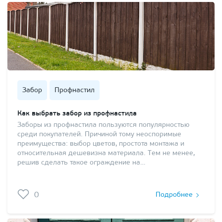
Забор
Профнастил
Как выбрать забор из профнастила
Заборы из профнастила пользуются популярностью
среди покупателей. Причиной тому неоспоримые
преимущества: выбор цветов, простота монтажа и
относительная дешевизна материала. Тем не менее,
решив сделать такое ограждение на…
0
Подробнее