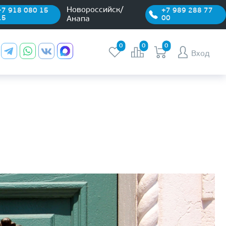
Новороссийск/
+7 918 080 15
+7 989 288 77
15
00
Анапа
0
0
0
Вход