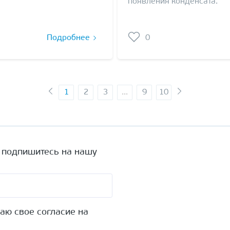
появления конденсата.
Подробнее
0
1
2
3
...
9
10
а подпишитесь на нашу
аю свое согласие на