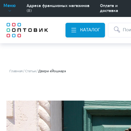
Меню
Адреса франшизных магазинов
Оплата и
(8)
доставка
КАТАЛОГ
Главная
Статьи
Двери «Йошкар»