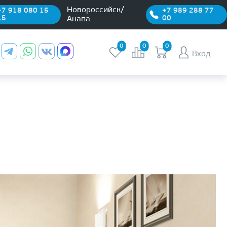
Новороссийск/
+7 918 080 15
+7 989 288 77
15
00
Анапа
0
0
0
Вход