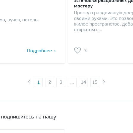
Установка раздвижных д
мастеру
Простую раздвижную двер
своими руками. Это позв
в, ручек, петель.
жилое пространство, доб
открытом с…
Подробнее
3
1
2
3
...
14
15
а подпишитесь на нашу