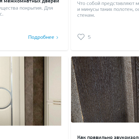
ля межкомнатных дверей
Что собой представляют 
ущества покрытия. Для
и минусы таких полотен, о
с.
стенам.
Подробнее
5
Как правильно звукоизол