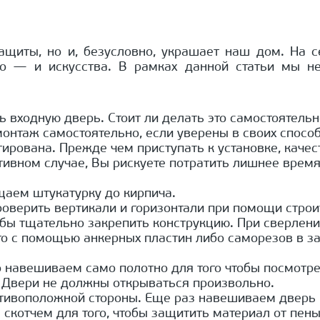
ащиты, но и, безусловно, украшает наш дом. На 
о — и искусства. В рамках данной статьи мы н
ь входную дверь. Стоит ли делать это самостоятель
онтаж самостоятельно, если уверены в своих способ
нтирована. Прежде чем приступать к установке, каче
тивном случае, Вы рискуете потратить лишнее время 
щаем штукатурку до кирпича.
оверить вертикали и горизонтали при помощи строи
бы тщательно закрепить конструкцию. При сверлении
его с помощью анкерных пластин либо саморезов в з
навешиваем само полотно для того чтобы посмотрет
 Двери не должны открываться произвольно.
тивоположной стороны. Еще раз навешиваем дверь 
котчем для того, чтобы защитить материал от пены