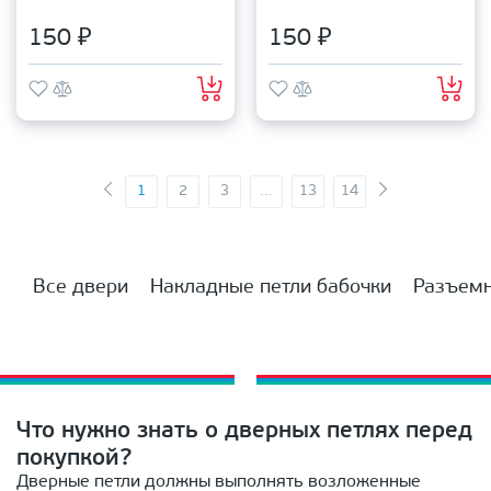
150 ₽
150 ₽
1
2
3
...
13
14
Все двери
Накладные петли бабочки
Разъемн
Что нужно знать о дверных петлях перед
покупкой?
Дверные петли должны выполнять возложенные