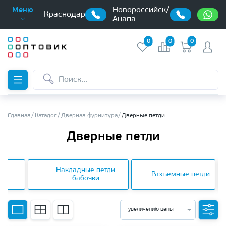
Новороссийск/
Меню
Краснодар
Анапа
0
0
0
Главная
Каталог
Дверная фурнитура
Дверные петли
Дверные петли
ные
Накладные петли
Разъемные петли
ли
бабочки
увеличению цены