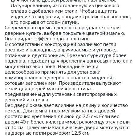
для монтажа дверей различного назначения.
Латунированную, изготовленную из цинкового
сплава с добавлением стали. Чтобы защитить
изделие от коррозии, продлив срок использования,
его покрывают слоем латуни.
Современная промышленность предлагает петли
дверные купить, выбрав покрытые цветной эмалью.
Она придает эффект золота, платины.
В соответствии с конструкцией различают петли
врезные и накладные, вкручиваемые и угловые,
потайные и двусторонние. Врезная фурнитура более
надежна, подходит для крепления цанговых полотен и
моделей из экошпона. Накладные петли
целесообразно применять для установки
ламинированного дверного полотна, моделей с
сотовым заполнением. Производители выпускают
петли для дверей маятникового типа —
предназначены для установки светопрозрачных
решений из стекла.
Вес двери оказывает влияние на длину и количество
петель. Для компактных межкомнатных дверей
достаточно крепления длиной до 7,5 см. Если вес
двери 40 и более килограммов, рекомендуются петли
от 10 см. Тяжелые металлические двери монтируются
на дверные петли размером 12,5 см.