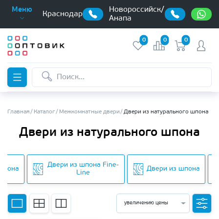
Новороссийск/
Меню
Краснодар
Анапа
0
0
0
Главная
Каталог
Межкомнатные двери
Двери из натурального шпона
Двери из натурального шпона
Двери из шпона Fine-
 шпона
Двери из шпона
Line
увеличению цены