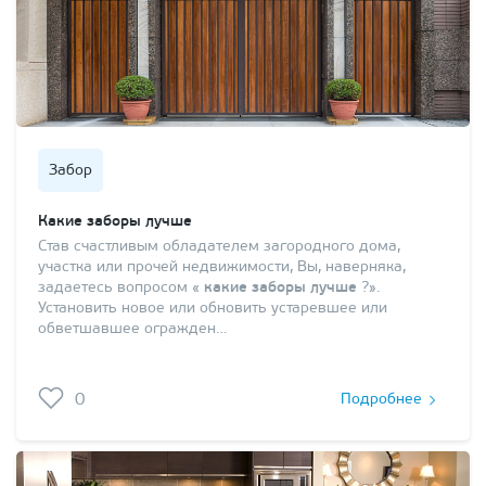
Забор
Какие заборы лучше
Став счастливым обладателем загородного дома,
участка или прочей недвижимости, Вы, наверняка,
задаетесь вопросом «
какие заборы лучше
?».
Установить новое или обновить устаревшее или
обветшавшее огражден…
0
Подробнее