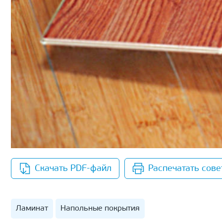
Скачать PDF-файл
Распечатать сове
Ламинат
Напольные покрытия