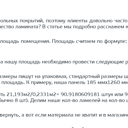
польных покрытий, поэтому клиенты довольно часто
чество ламината? В статье мы подробно расскажем к
площадь помещения. Площадь считаем по формуле: S
а на нашу площадь необходимо провести следующие р
азмеры пишут на упаковках, стандартный размеры 
ть площадь. К примеру, наша панель 185 ммx1260 
ть 21,193м2/0,2331м2= 90.9180609181 штук или 91 
ычно 8 шт). Делим наше кол-во ламелей на кол-во ш
ернуть, а вот если материала не хватит и в магазине