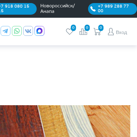
Новороссийск/
+7 918 080 15
+7 989 288 77
15
00
Анапа
0
0
0
Вход