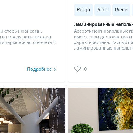
Pergo
Alloc
Biene
Ламинированные напольн
лкнетесь нюансами.
Ассортимент напольных п
 и прослужить не один
имеет свои достоинства и
 и гармонично сочетать с
характеристики. Рассмот
ламинированные наполь
Подробнее
0