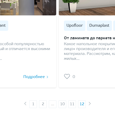
iant
Upofloor
Dumaplast
От ламината до паркета 
особой популярностью
Какое напольное покрытие
ный и отличается высокими
лицо» производителя и ег
материала. Рассмотрим, 
…
жилых…
Подробнее
0
1
2
...
10
11
12