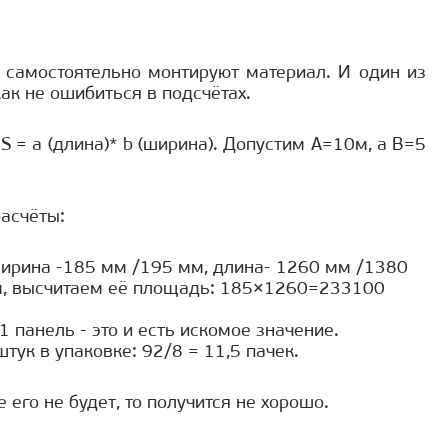
 самостоятельно монтируют материал. И один из
ак не ошибиться в подсчётах.
 = a (длина)* b (ширина). Допустим A=10м, а B=5
асчёты:
ширина -185 мм /195 мм, длина- 1260 мм /1380
мм, высчитаем её площадь: 185×1260=233100
панель - это и есть искомое значение.
тук в упаковке: 92/8 = 11,5 пачек.
 его не будет, то получится не хорошо.