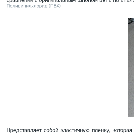
сравнении с оригинальным шпоном цена на анало
Поливинилхлорид (ПВХ)
Представляет собой эластичную пленку, котора