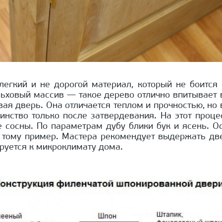
егкий и не дорогой материал, который не боится 
ьховый массив — такое дерево отлично впитывает в
я дверь. Она отличается теплом и прочностью, но в
инство только после затвердевания. На этот процес
 сосны. По параметрам дубу блики бук и ясень. Ос
 тому пример. Мастера рекомендует выдержать две
руется к микроклимату дома.