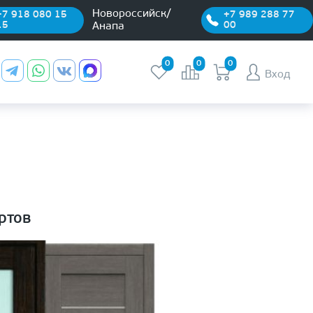
Новороссийск/
+7 918 080 15
+7 989 288 77
15
00
Анапа
0
0
0
Вход
ртов