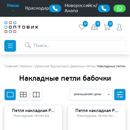
Новороссийск/
Меню
Краснодар
Анапа
0
0
0
Главная
Каталог
Дверная фурнитура
Дверные петли
Накладные петли б
Накладные петли бабочки
уменьшению цены
Петля накладная Pallini PFH 100*75*2,5 2BB MatBlack матовая черная гальваника
Петля накладная Pallini PFH 100*75*2,5 2BB SC матовый хром
Накладные петли бабочки
Накладные петли бабочки