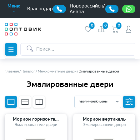
Новороссийск/
Меню
Краснодар
Анапа
0
0
0
Главная
Каталог
Межкомнатные двери
Эмалированные двери
Эмалированные двери
увеличению цены
Морион горизонталь
Морион вертикаль
Эмалированные двери
Эмалированные двери