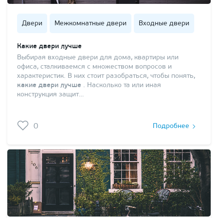
Двери
Межкомнатные двери
Входные двери
Какие двери лучше
Выбирая входные двери для дома, квартиры или
офиса, сталкиваемся с множеством вопросов и
характеристик. В них стоит разобраться, чтобы понять,
какие двери лучше
. Насколько та или иная
конструкция защит…
0
Подробнее