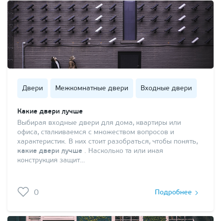
Двери
Межкомнатные двери
Входные двери
Какие двери лучше
Выбирая входные двери для дома, квартиры или
офиса, сталкиваемся с множеством вопросов и
характеристик. В них стоит разобраться, чтобы понять,
какие двери лучше
. Насколько та или иная
конструкция защит…
0
Подробнее