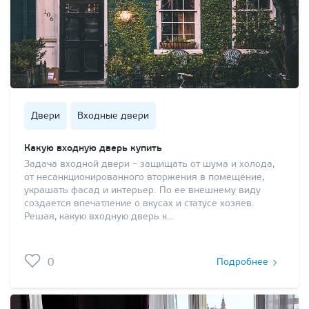
Двери
Входные двери
Какую входную дверь купить
Задача входной двери – защищать от шума и холода,
от несанкционированного вторжения в помещение,
украшать фасад и интерьер. По ее внешнему виду
создается впечатление о вкусах и статусе хозяев.
Решая, какую входную дверь к…
0
Подробнее