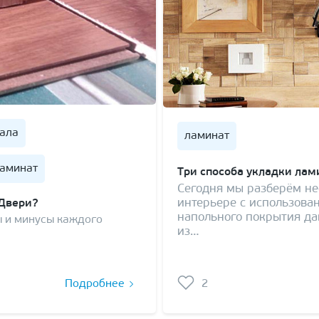
чала
ламинат
ламинат
Три способа укладки лам
Сегодня мы разберём не
интерьере с использова
 Двери?
напольного покрытия да
ы и минусы каждого
из…
Подробнее
2