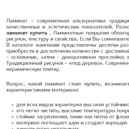
Ламинат – современная альтернатива традици
качественных и эстетических показателей. Ра
ламинат купить
. Ламинатные покрытия облаго
рисунок, текстуру и свойства. Если Вы сомневает
В каталоге компании представлены десятки ра
приобрести в достаточном количестве с доставко
– основание, затем – декоративная прослойка,
Традиционный рисунок – «под дерево». Совреме
керамическую плитку.
Вопрос, какой ламинат стоит купить, возника
характеристиками материала:
для всех видов характерна высокая устойчив
его легко чистить, высокие температуры пок
стойкие загрязнения, такие как пятна от фло
материал поглощает шум и создает хорошую