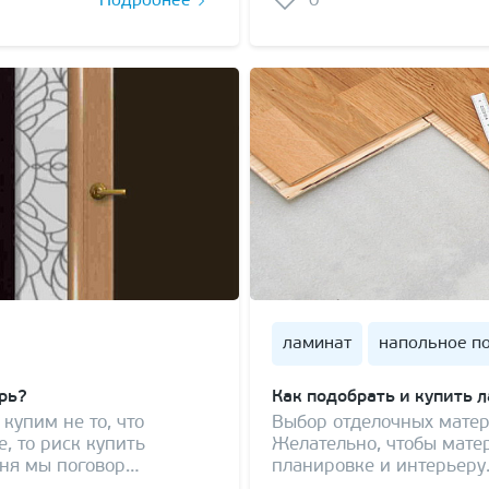
Подробнее
0
ламинат
напольное п
рь?
Как подобрать и купить 
купим не то, что
Выбор отделочных матер
, то риск купить
Желательно, чтобы мате
дня мы поговор…
планировке и интерьеру