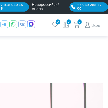
Новороссийск/
+7 918 080 15
+7 989 288 77
15
00
Анапа
0
0
0
Вход