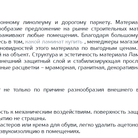
онному линолеуму и дорогому паркету. Материа
знообразие предложение на рынке строительных ма
раживают любые помещения. Благодаря большому 
есь в том,
какой ламинат купить
, менеджеры магази
зновидностей этого материала по выгодным ценам
й на объект. Структура и эстетичность материала Л
 внешний защитный слой и стабилизирующая просл
нные расцветки – мраморная, гранитная, декоратив
ет не только по причине разнообразия внешнего 
ость к механическим воздействиям. поверхность за
рытию не страшны.
мастеров или крема для обуви, легко удалить ацетон
 звукоизоляцию в помещениях.