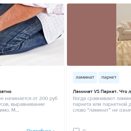
ламинат
паркет
латно
Ламинат VS Паркет. Что 
е начинается от 200 руб
Когда сравнивают ламин
усов, выравнивание
паркета или паркетной д
димо. М…
слово “ламинат” не означ