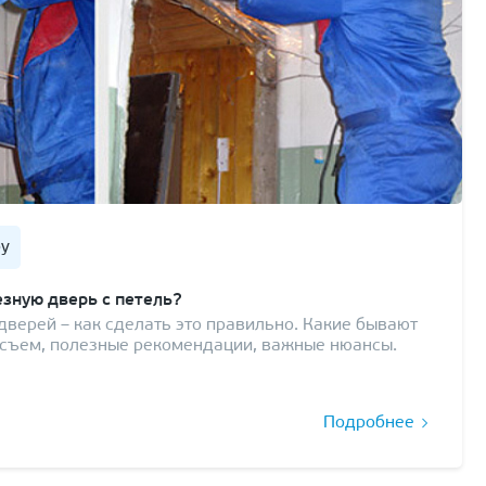
ру
езную дверь с петель?
верей – как сделать это правильно. Какие бывают
на съем, полезные рекомендации, важные нюансы.
Подробнее