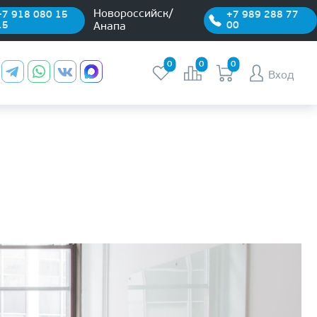
Новороссийск/
+7 918 080 15
+7 989 288 77
15
00
Анапа
0
0
0
Вход