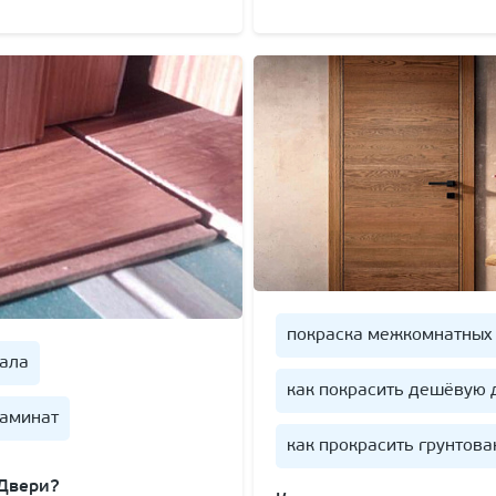
покраска межкомнатных
чала
как покрасить дешёвую 
ламинат
как прокрасить грунтов
 Двери?