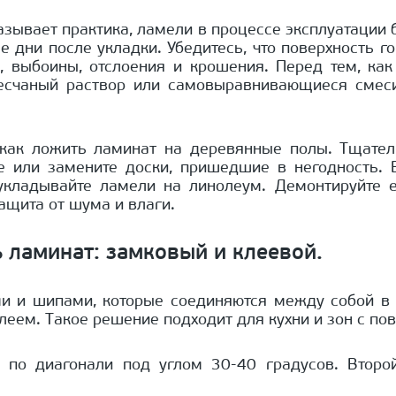
азывает практика, ламели в процессе эксплуатации 
е дни после укладки. Убедитесь, что поверхность 
 выбоины, отслоения и крошения. Перед тем, как
есчаный раствор или самовыравнивающиеся смеси
 как ложить ламинат на деревянные полы. Тщател
те или замените доски, пришедшие в негодность. 
кладывайте ламели на линолеум. Демонтируйте ег
ащита от шума и влаги.
ь ламинат: замковый и клеевой.
и и шипами, которые соединяются между собой в 
леем. Такое решение подходит для кухни и зон с п
 по диагонали под углом 30-40 градусов. Второ