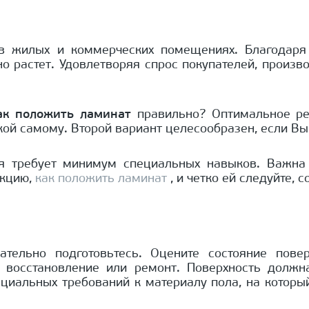
жилых и коммерческих помещениях. Благодаря из
о растет. Удовлетворяя спрос покупателей, произ
ак положить ламинат
правильно? Оптимальное реш
дкой самому. Второй вариант целесообразен, если Вы
ия требует минимум специальных навыков. Важна а
укцию,
как положить ламинат
, и четко ей следуйте,
тельно подготовьтесь. Оцените состояние повер
о восстановление или ремонт. Поверхность должн
циальных требований к материалу пола, на который