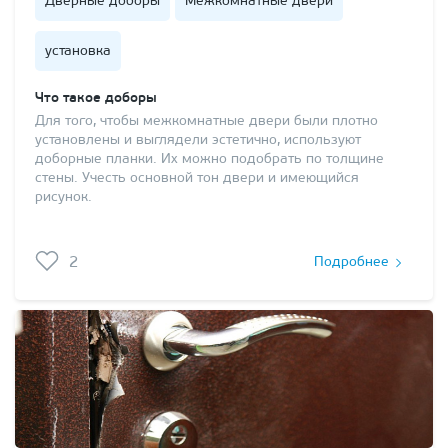
Дверные доборы
Межкомнатные двери
установка
Что такое доборы
Для того, чтобы межкомнатные двери были плотно
установлены и выглядели эстетично, используют
доборные планки. Их можно подобрать по толщине
стены. Учесть основной тон двери и имеющийся
рисунок.
2
Подробнее