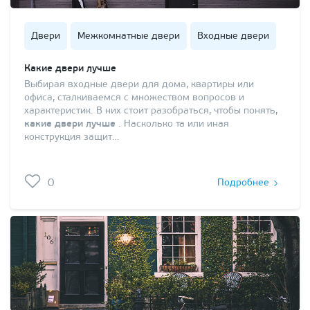
Двери
Межкомнатные двери
Входные двери
Какие двери лучше
Выбирая входные двери для дома, квартиры или
офиса, сталкиваемся с множеством вопросов и
характеристик. В них стоит разобраться, чтобы понять,
какие двери лучше
. Насколько та или иная
конструкция защит…
0
Подробнее