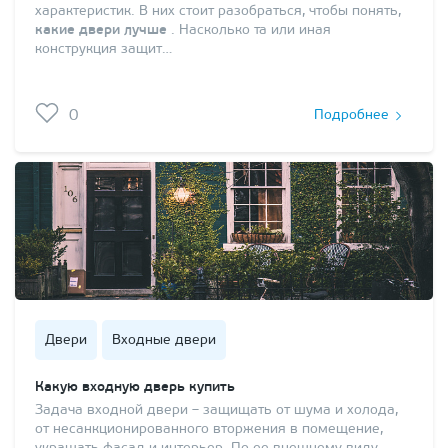
характеристик. В них стоит разобраться, чтобы понять,
какие двери лучше
. Насколько та или иная
конструкция защит…
0
Подробнее
Двери
Входные двери
Какую входную дверь купить
Задача входной двери – защищать от шума и холода,
от несанкционированного вторжения в помещение,