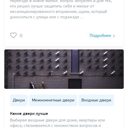
переезде в новое жилье. Вопрос актуален и для тех,
кто решил лучше защитить себя и жилье от
несанкционированного вторжения, шума, который
доноситься с улицы или с подъезда …
0
Подробнее
Двери
Межкомнатные двери
Входные двери
Какие двери лучше
Выбирая входные двери для дома, квартиры или
офиса, сталкиваемся с множеством вопросов и