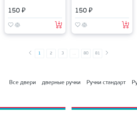
150 ₽
150 ₽
1
2
3
...
80
81
Все двери
дверные ручки
Ручки стандарт
Р