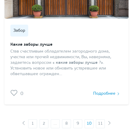
Забор
Какие заборы лучше
Став счастливым обладателем загородного дома,
участка или прочей недвижимости, Вы, наверняка,
задаетесь вопросом «
какие заборы лучше
?».
Установить новое или обновить устаревшее или
обветшавшее огражден…
0
Подробнее
1
2
...
8
9
10
11