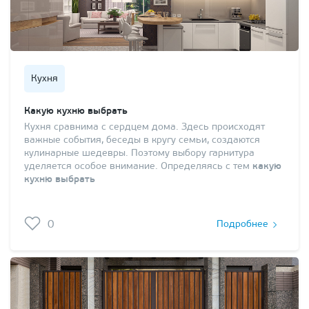
Кухня
Какую кухню выбрать
Кухня сравнима с сердцем дома. Здесь происходят
важные события, беседы в кругу семьи, создаются
кулинарные шедевры. Поэтому выбору гарнитура
уделяется особое внимание. Определяясь с тем
какую
кухню выбрать
0
Подробнее