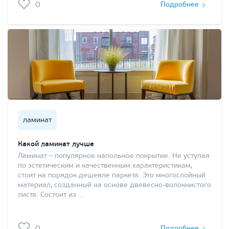
0
Подробнее
ламинат
Какой ламинат лучше
Ламинат – популярное напольное покрытие. Не уступая
по эстетическим и качественным характеристикам,
стоит на порядок дешевле паркета. Это многослойный
материал, созданный на основе двевесно-волокнистого
листа. Состоит из …
0
Подробнее