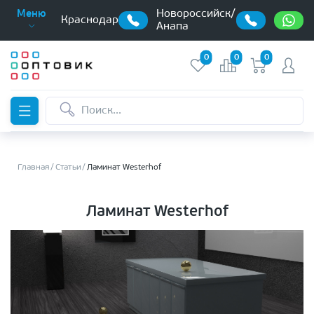
Новороссийск/
Меню
Краснодар
Анапа
0
0
0
Главная
Статьи
Ламинат Westerhof
Ламинат Westerhof