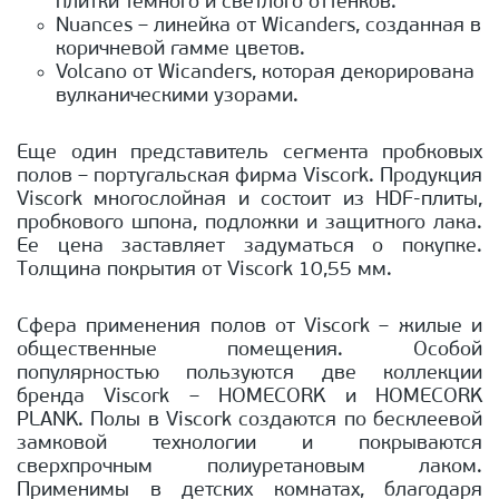
плитки темного и светлого оттенков.
Nuances – линейка от Wicanders, созданная в
коричневой гамме цветов.
Volcano от Wicanders, которая декорирована
вулканическими узорами.
Еще один представитель сегмента пробковых
полов – португальская фирма Viscork. Продукция
Viscork многослойная и состоит из HDF-плиты,
пробкового шпона, подложки и защитного лака.
Ее цена заставляет задуматься о покупке.
Толщина покрытия от Viscork 10,55 мм.
Сфера применения полов от Viscork – жилые и
общественные помещения. Особой
популярностью пользуются две коллекции
бренда Viscork – HOMECORK и HOMECORK
PLANK. Полы в Viscork создаются по бесклеевой
замковой технологии и покрываются
сверхпрочным полиуретановым лаком.
Применимы в детских комнатах, благодаря