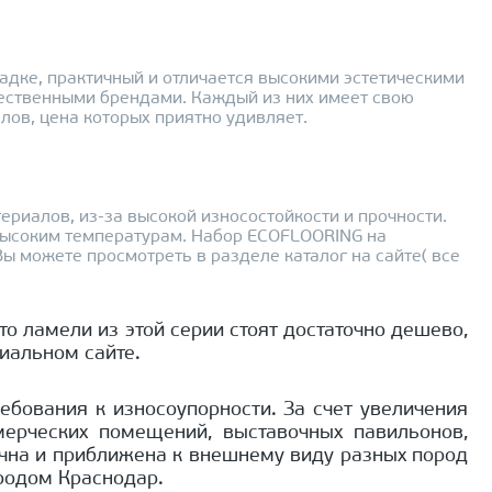
дке, практичный и отличается высокими эстетическими
чественными брендами. Каждый из них имеет свою
лов, цена которых приятно удивляет.
иалов, из-за высокой износостойкости и прочности.
 высоким температурам. Набор ECOFLOORING на
ы можете просмотреть в разделе каталог на сайте( все
то ламели из этой серии стоят достаточно дешево,
циальном сайте.
бования к износоупорности. За счет увеличения
мерческих помещений, выставочных павильонов,
тична и приближена к внешнему виду разных пород
ородом Краснодар.