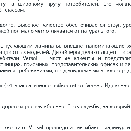
оступна широкому кругу потребителей. Его мож
3 классом.
олго. Высокое качество обеспечивается структуро
кой пол мало чем отличается от натурального.
выпускающий ламинаты, внешне напоминающие ху
тандартных моделей. Дизайнеры делают акцент на эл
ебители Versal — частные клиенты и представи
тиницах, приемных, представительских офисах и з
мами и требованиями, предъявляемыми к такого род
(34 класса износостойкости) от Versal. Идеальн
 дорого и респектабельно. Срок службы, на который
хности от Versal, прошедшие антибактериальную и 