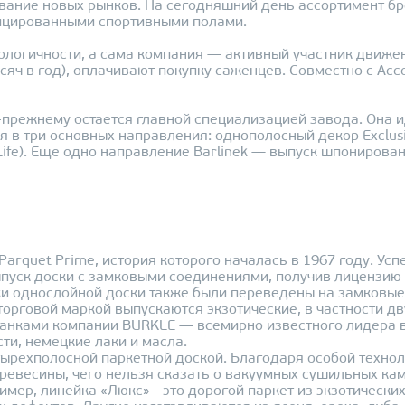
вание новых рынков. На сегодняшний день ассортимент бр
ицированными спортивными полами.
кологичности, а сама компания — активный участник движ
сяч в год), оплачивают покупку саженцев. Совместно с Ас
о-прежнему остается главной специализацией завода. Она 
в три основных направления: однополосный декор Еxclusive, 
f Life). Еще одно направление Barlinek — выпуск шпониров
arquet Prime, история которого началась в 1967 году. Усп
ыпуск доски с замковыми соединениями, получив лицензию
йки однослойной доски также были переведены на замковые
торговой маркой выпускаются экзотические, в частности д
нками компании BURKLE — всемирно известного лидера в
ти, немецкие лаки и масла.
ырехполосной паркетной доской. Благодаря особой техно
ревесины, чего нельзя сказать о вакуумных сушильных ка
мер, линейка «Люкс» - это дорогой паркет из экзотических