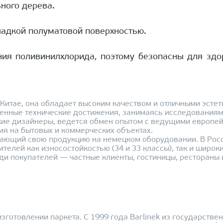
ного дерева.
ладкой полуматовой поверхностью.
ния поливинилхлорида, поэтому безопасны для здор
 Китае, она обладает высоким качеством и отличными эсте
твенные технические достижения, занимаясь исследованиям
ские дизайнеры, ведется обмен опытом с ведущими европей
ия на бытовых и коммерческих объектах.
ающий свою продукцию на немецком оборудовании. В Росси
елей как износостойкостью (34 и 33 классы), так и широк
и покупателей — частные клиенты, гостиницы, рестораны 
готовлении паркета. С 1999 года Barlinek из государствен