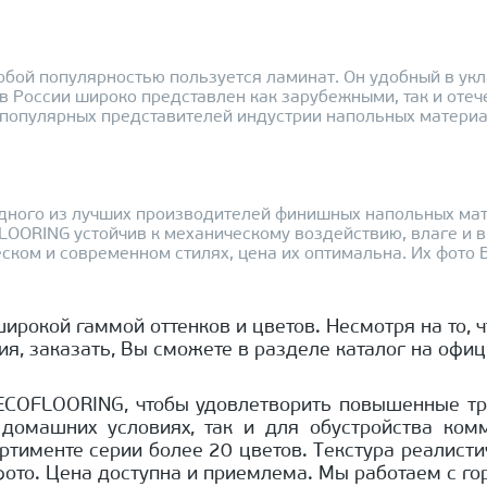
ой популярностью пользуется ламинат. Он удобный в укла
 в России широко представлен как зарубежными, так и оте
 популярных представителей индустрии напольных материа
ного из лучших производителей финишных напольных матер
OFLOORING устойчив к механическому воздействию, влаге и
ком и современном стилях, цена их оптимальна. Их фото В
широкой гаммой оттенков и цветов. Несмотря на то, ч
ия, заказать, Вы сможете в разделе каталог на офи
ECOFLOORING, чтобы удовлетворить повышенные тре
домашних условиях, так и для обустройства ком
ссортименте серии более 20 цветов. Текстура реалис
фото. Цена доступна и приемлема. Мы работаем с г