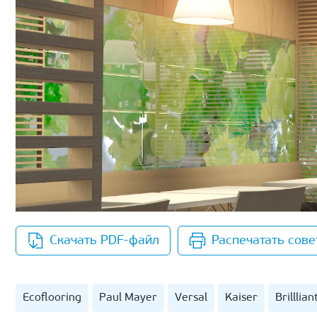
Скачать PDF-файл
Распечатать сове
Ecoflooring
Paul Mayer
Versal
Kaiser
Brilllian