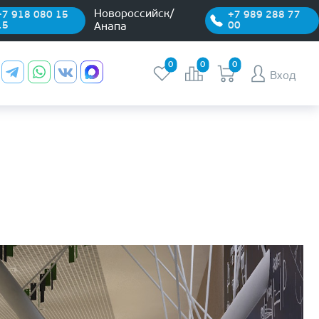
Новороссийск/
+7 918 080 15
+7 989 288 77
15
00
Анапа
0
0
0
Вход