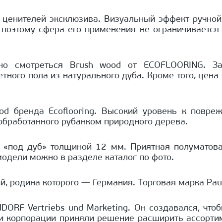
 ценителей эксклюзива. Визуальный эффект ручной
оэтому сфера его применения не ограничивается т
 смотреться Brush wood от ECOFLOORING. За с
тного пола из натурального дуба. Кроме того, цен
ood бренда Ecoflooring. Высокий уровень к повр
 обработанного рубанком природного дерева.
й «под дуб» толщиной 12 мм. Приятная полуматова
одели можно в разделе каталог по фото.
й, родина которого — Германия. Торговая марка Pau
ORF Vertriebs und Marketing. Он создавался, чтоб
ли корпорации приняли решение расширить ассорти