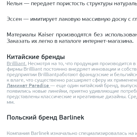
Кельн — передает пористость структуры натураль
Эссен — имитирует лаковую массивную доску с г
Материалы Kaiser производятся без использова
Заказать их легко в каталоге интернет-магазина.
Китайские бренды
Brillliant.
Несмотря на то, что продукция производится в
фирмы Brillliant постоянно внедряет инновации и собс
предприятии Brillliantработают французские и бельгий
к влаге, что существенно расширяет сферу их применен
Ламинат Paradise
— еще один китайский бренд, выпуск
появились новые линейки, приятно удивляющие потребит
представлены классические и креативные дизайны. Сред
мм.
Польский бренд Barlinek
Компания Barlinek изначально специализировалась на из