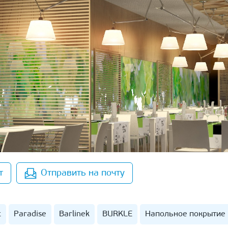
т
Отправить на почту
t
Paradise
Barlinek
BURKLE
Напольное покрытие