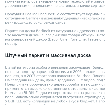
момента началось внедрение новых технологий и завое
деревянными напольными покрытиями, а также сертиф
Продукция Barlinek полностью соответствует нормам э
сотрудники Barlinek высаживают деревья (несколько ты
реинтродукцию соколов-сапсанов.
Паркетная доска Barlinek из натуральной древесины п
Что касается дизайна, все линейки товара объединяются 
комбинированый декор (Decor Line, Pure Line, Tastes o
пород.
Штучный паркет и массивная доска
В этой категории особого внимания заслуживает бренд P
по производству паркетной доски, а в 2005 наладила в
паркета, а в 2007 стартовала коллекция Brushed. Лине
На сегодняшний день, кроме традиционных видов, под 
Предприятие оборудовано деревообрабатывающими ста
применяются высококачественные материалы, в частнос
Компания BURKLE одна из первых вышла на рынок с чет
пара, максимально сохраняется внутренняя структура д
У BURKLE есть коллекции на любой вкус и бюджет. Напри