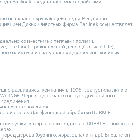
енда Barlinek представлен многослойными
ения по охране окружающей среды. Регулярно
социацией Диких Животных фирма Barlinek осуществляет
идеально совместима с теплыми полами.
Life Line), трехполосный декор (Classic и Life),
анного плинтуса из натуральной древесины хвойных
ешно развиваясь, компания в 1996 г. запустила линию
 VALINGE. Через год начался выпуск двуслойного
 соединения.
вуполосные покрытия.
 этой сфере. Для финишной обработки BURKLE
логии сушки, которая производится в BURKLE с помощью
мерах.
 пород дерева (бубинго, ярра, эвкалипт др). Внешне он